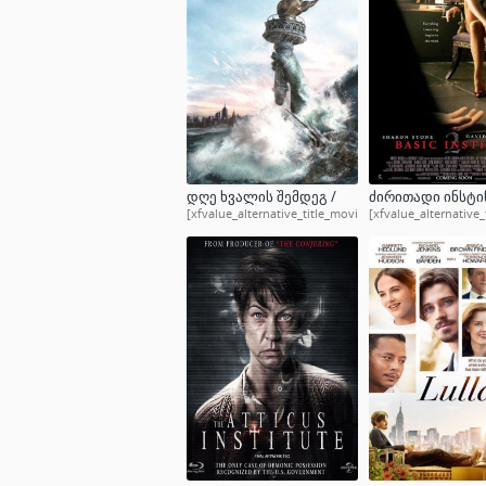
დღე ხვალის შემდეგ /
ძირითადი ინსტინ
THE DAY AFTER
[xfvalue_alternative_title_movie]
BASIC INSTINCT 2
[xfvalue_alternative_
TOMORROW